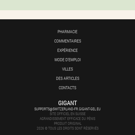
PHARMACIE
COMMENTAIRES
EXPÉRIENCE
MODE D'EMPLOI
VILLES
DES ARTICLES
CONTACTS
GIGANT
SUPPORTS@SWITZERLAND-FR.GIGANT-GEL.EU
SITE OFFICIEL EN SUISSE
AGRANDISSEMENT EFFICACE DU PÉNIS
PRODUIT ORIGINAL
2026 © TOUS LES DROITS SONT RÉSERVÉS