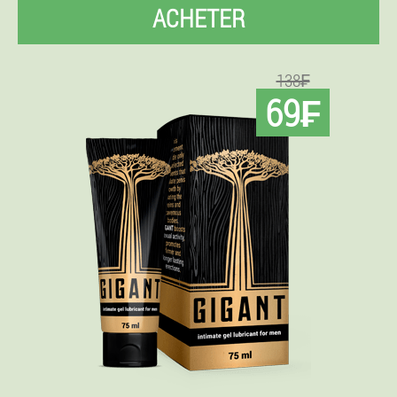
ACHETER
138₣
69₣