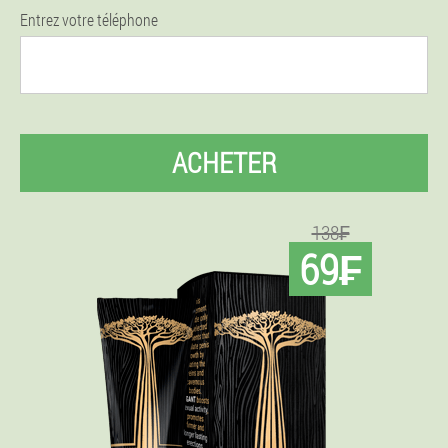
Entrez votre téléphone
ACHETER
138₣
69₣