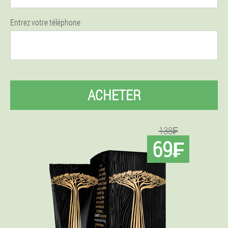
Entrez votre téléphone
ACHETER
138₣
69₣